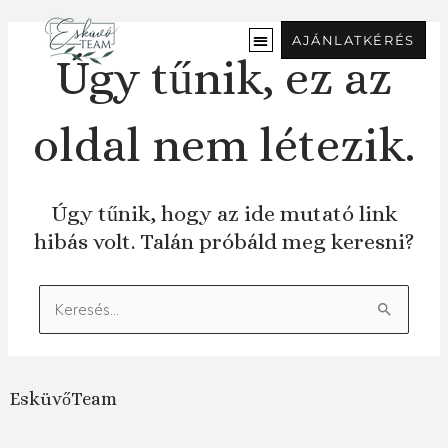
Ugrás
a
AJÁNLATKÉRÉS
tartalomra
Úgy tűnik, ez az
oldal nem létezik.
Úgy tűnik, hogy az ide mutató link
hibás volt. Talán próbáld meg keresni?
Keresés:
EsküvőTeam