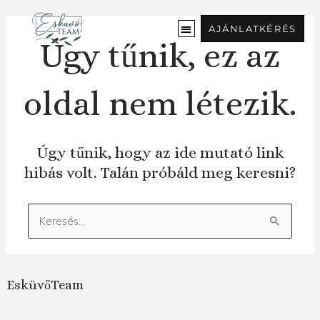
Ugrás
a
AJÁNLATKÉRÉS
tartalomra
Úgy tűnik, ez az
oldal nem létezik.
Úgy tűnik, hogy az ide mutató link
hibás volt. Talán próbáld meg keresni?
Keresés:
EsküvőTeam