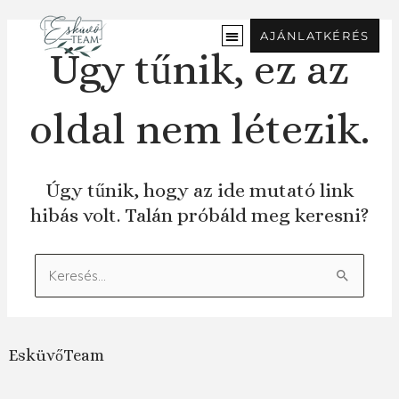
Ugrás
a
AJÁNLATKÉRÉS
tartalomra
Úgy tűnik, ez az
oldal nem létezik.
Úgy tűnik, hogy az ide mutató link
hibás volt. Talán próbáld meg keresni?
Keresés:
EsküvőTeam