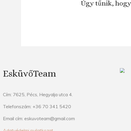
Úgy tűnik, hogy
EsküvőTeam
Cím: 7625, Pécs, Hegyalja utca 4.
Telefonszám: +36 70 341 5420
Email cím: eskuvoteam@gmail.com
Adatvédelmi nyilatkozat