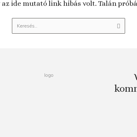
 az ide mutató link hibás volt. Talán prób
Keresés:
komm