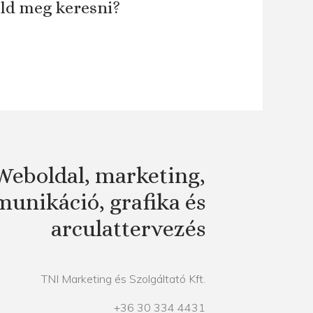
áld meg keresni?
Weboldal, marketing,
unikáció, grafika és
arculattervezés
TNI Marketing és Szolgáltató Kft.
+36 30 334 4431