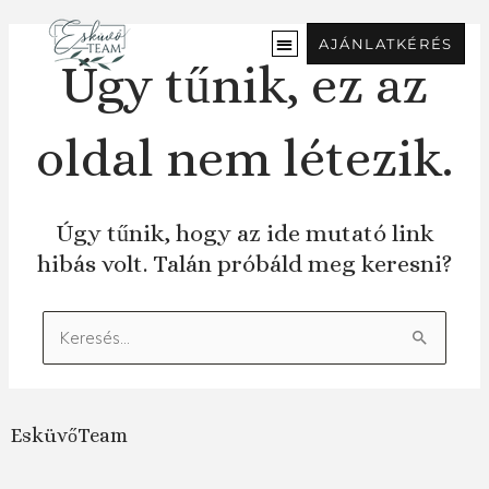
Ugrás
a
AJÁNLATKÉRÉS
tartalomra
Úgy tűnik, ez az
oldal nem létezik.
Úgy tűnik, hogy az ide mutató link
hibás volt. Talán próbáld meg keresni?
Keresés:
EsküvőTeam