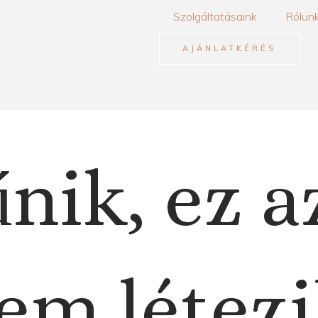
Szolgáltatásaink
Rólun
AJÁNLATKÉRÉS
nik, ez a
em létezi