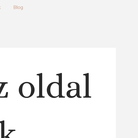
k
Blog
z oldal
k.