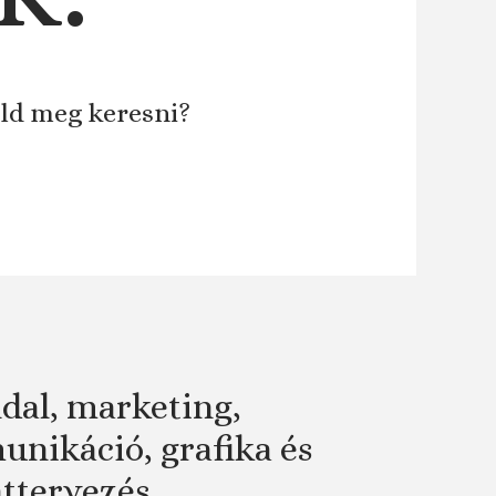
áld meg keresni?
dal, marketing,
nikáció, grafika és
attervezés