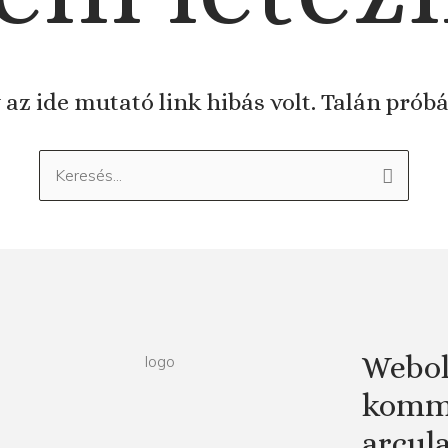
 az ide mutató link hibás volt. Talán prób
Keresés:
Webol
kommu
arcul