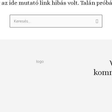
 az ide mutató link hibás volt. Talán prób
Keresés:
komm