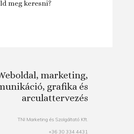
áld meg keresni?
Weboldal, marketing,
unikáció, grafika és
arculattervezés
TNI Marketing és Szolgáltató Kft.
+36 30 334 4431