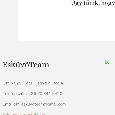
Úgy tűnik, hogy
EsküvőTeam
Cím: 7625, Pécs, Hegyalja utca 4.
Telefonszám: +36 70 341 5420
Email cím: eskuvoteam@gmail.com
Adatvédelmi nyilatkozat