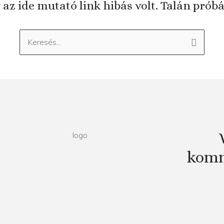
 az ide mutató link hibás volt. Talán prób
Keresés:
komm