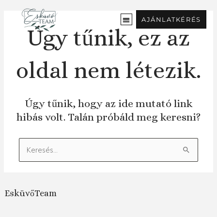
Ugrás
a
AJÁNLATKÉRÉS
tartalomra
Úgy tűnik, ez az
oldal nem létezik.
Úgy tűnik, hogy az ide mutató link
hibás volt. Talán próbáld meg keresni?
Keresés:
EsküvőTeam