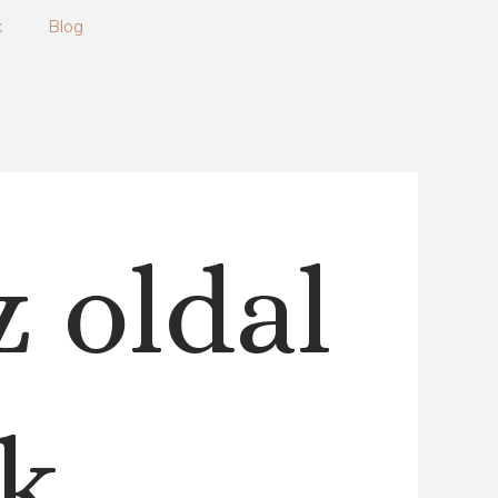
k
Blog
z oldal
k.