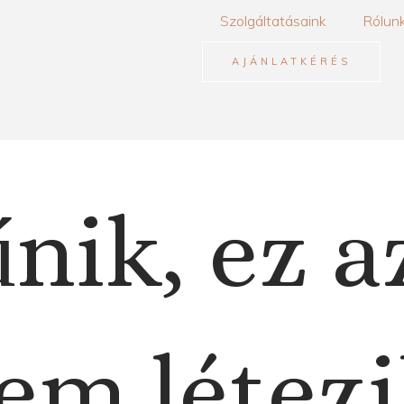
Szolgáltatásaink
Rólun
AJÁNLATKÉRÉS
nik, ez a
em létezi