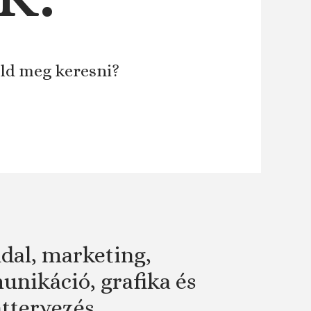
áld meg keresni?
dal, marketing,
nikáció, grafika és
attervezés