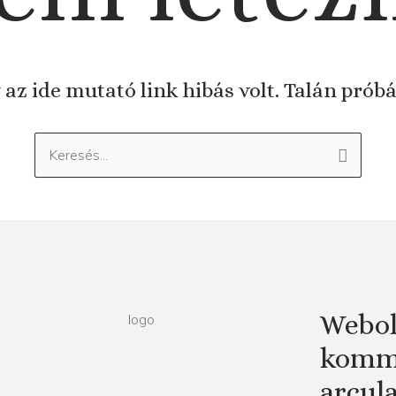
 az ide mutató link hibás volt. Talán prób
Keresés:
Webol
kommu
arcul