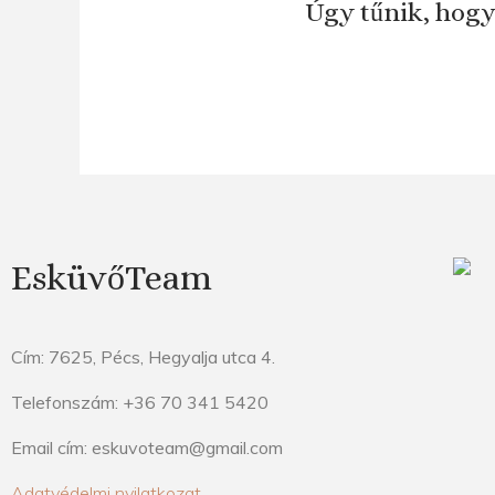
Úgy tűnik, hogy
EsküvőTeam
Cím: 7625, Pécs, Hegyalja utca 4.
Telefonszám: +36 70 341 5420
Email cím: eskuvoteam@gmail.com
Adatvédelmi nyilatkozat