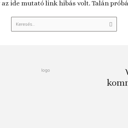
 az ide mutató link hibás volt. Talán prób
Keresés:
komm