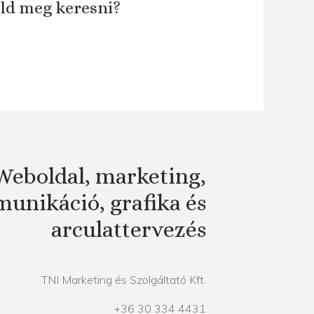
áld meg keresni?
Weboldal, marketing,
unikáció, grafika és
arculattervezés
TNI Marketing és Szolgáltató Kft.
+36 30 334 4431