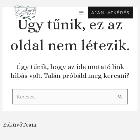
Ugrás
a
AJÁNLATKÉRÉS
tartalomra
Úgy tűnik, ez az
oldal nem létezik.
Úgy tűnik, hogy az ide mutató link
hibás volt. Talán próbáld meg keresni?
Keresés:
EsküvőTeam