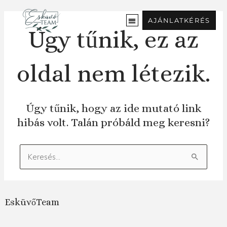
Ugrás
a
AJÁNLATKÉRÉS
tartalomra
Úgy tűnik, ez az
oldal nem létezik.
Úgy tűnik, hogy az ide mutató link
hibás volt. Talán próbáld meg keresni?
Keresés:
EsküvőTeam