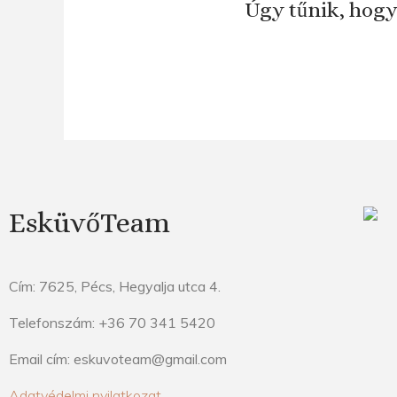
Úgy tűnik, hogy
EsküvőTeam
Cím: 7625, Pécs, Hegyalja utca 4.
Telefonszám: +36 70 341 5420
Email cím: eskuvoteam@gmail.com
Adatvédelmi nyilatkozat