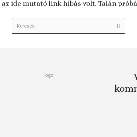
 az ide mutató link hibás volt. Talán prób
Keresés:
komm