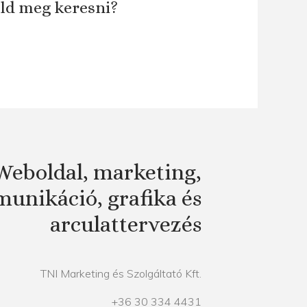
áld meg keresni?
Weboldal, marketing,
unikáció, grafika és
arculattervezés
TNI Marketing és Szolgáltató Kft.
+36 30 334 4431