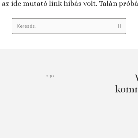
 az ide mutató link hibás volt. Talán prób
Keresés:
komm