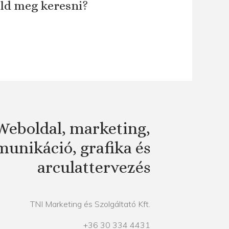
áld meg keresni?
Weboldal, marketing,
unikáció, grafika és
arculattervezés
TNI Marketing és Szolgáltató Kft.
+36 30 334 4431