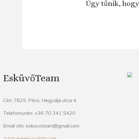
Úgy tűnik, hogy
EsküvőTeam
Cím: 7625, Pécs, Hegyalja utca 4.
Telefonszám: +36 70 341 5420
Email cím: eskuvoteam@gmail.com
Adatvédelmi nyilatkozat