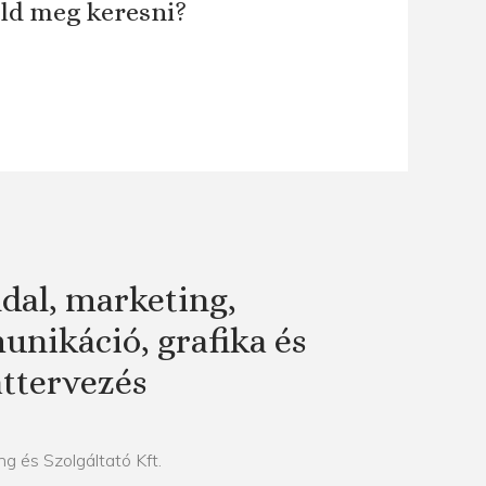
áld meg keresni?
dal, marketing,
nikáció, grafika és
attervezés
g és Szolgáltató Kft.