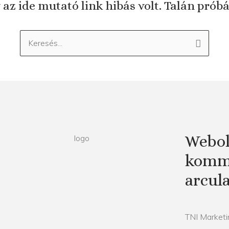
 az ide mutató link hibás volt. Talán prób
Keresés:
Webol
kommu
arcul
TNI Marketin