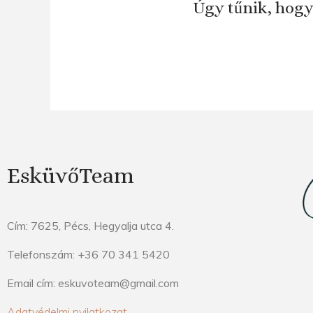
Úgy tűnik, hogy
EsküvőTeam
Cím: 7625, Pécs, Hegyalja utca 4.
Telefonszám: +36 70 341 5420
Email cím: eskuvoteam@gmail.com
Adatvédelmi nyilatkozat