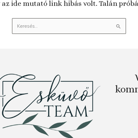
 az ide mutató link hibás volt. Talán prób
Keresés:
komm