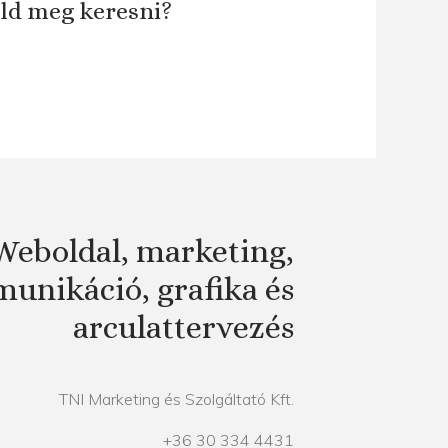
áld meg keresni?
Weboldal, marketing,
unikáció, grafika és
arculattervezés
TNI Marketing és Szolgáltató Kft.
+36 30 334 4431