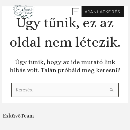
Ugrás
a
AJÁNLATKÉRÉS
tartalomra
Úgy tűnik, ez az
oldal nem létezik.
Úgy tűnik, hogy az ide mutató link
hibás volt. Talán próbáld meg keresni?
Keresés:
EsküvőTeam