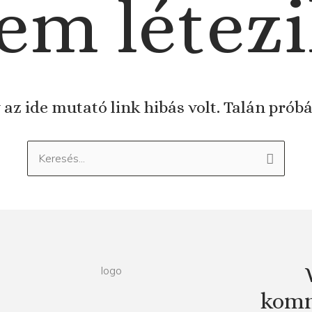
em létezi
 az ide mutató link hibás volt. Talán prób
Keresés:
komm