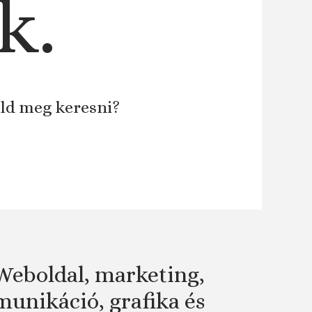
k.
áld meg keresni?
Weboldal, marketing,
unikáció, grafika és