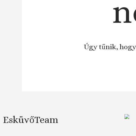
n
Úgy tűnik, hogy
EsküvőTeam