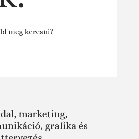
áld meg keresni?
dal, marketing,
nikáció, grafika és
attervezés