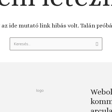
 az ide mutató link hibás volt. Talán prób
Keresés:
Webol
kommu
arcul