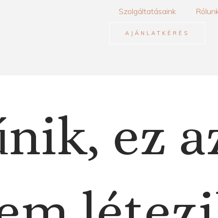
Szolgáltatásaink
Rólun
AJÁNLATKÉRÉS
nik, ez a
em létezi