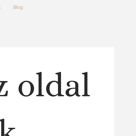
k
Blog
z oldal
k.