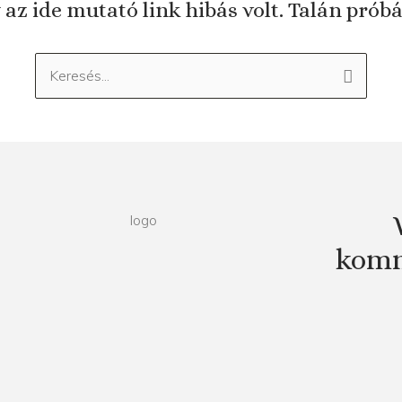
 az ide mutató link hibás volt. Talán prób
Keresés:
komm