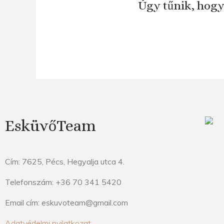
Úgy tűnik, hogy
EsküvőTeam
Cím: 7625, Pécs, Hegyalja utca 4.
Telefonszám: +36 70 341 5420
Email cím: eskuvoteam@gmail.com
Adatvédelmi nyilatkozat