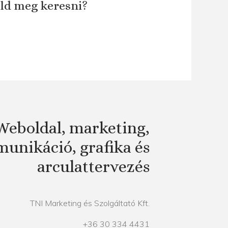
áld meg keresni?
Weboldal, marketing,
unikáció, grafika és
arculattervezés
TNI Marketing és Szolgáltató Kft.
+36 30 334 4431