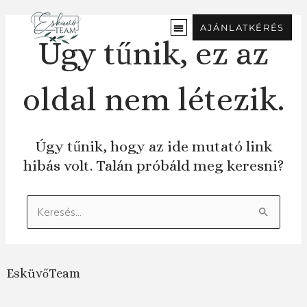
Ugrás
a
AJÁNLATKÉRÉS
tartalomra
Úgy tűnik, ez az
oldal nem létezik.
Úgy tűnik, hogy az ide mutató link
hibás volt. Talán próbáld meg keresni?
Keresés:
EsküvőTeam