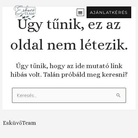
Ugrás
a
AJÁNLATKÉRÉS
tartalomra
Úgy tűnik, ez az
oldal nem létezik.
Úgy tűnik, hogy az ide mutató link
hibás volt. Talán próbáld meg keresni?
Keresés:
EsküvőTeam