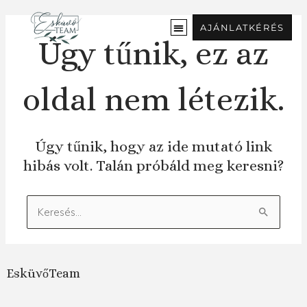
Ugrás
a
AJÁNLATKÉRÉS
tartalomra
Úgy tűnik, ez az
oldal nem létezik.
Úgy tűnik, hogy az ide mutató link
hibás volt. Talán próbáld meg keresni?
Keresés:
EsküvőTeam