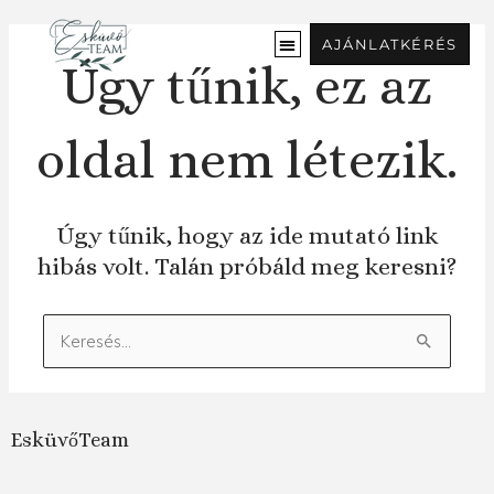
Ugrás
a
AJÁNLATKÉRÉS
tartalomra
Úgy tűnik, ez az
oldal nem létezik.
Úgy tűnik, hogy az ide mutató link
hibás volt. Talán próbáld meg keresni?
Keresés:
EsküvőTeam