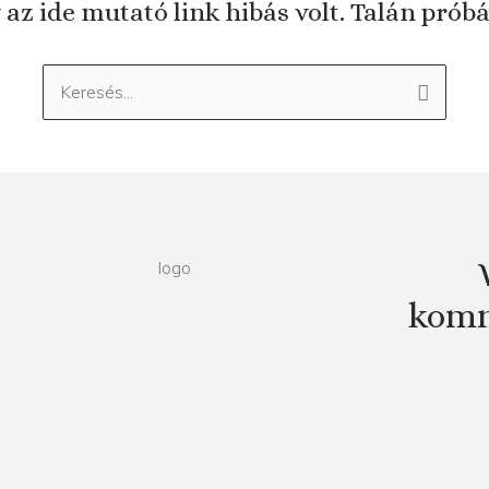
 az ide mutató link hibás volt. Talán prób
Keresés:
komm