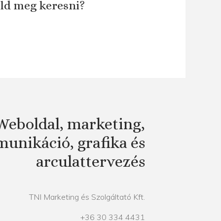
áld meg keresni?
Weboldal, marketing,
unikáció, grafika és
arculattervezés
TNI Marketing és Szolgáltató Kft.
+36 30 334 4431