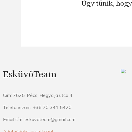
Úgy tűnik, hogy
EsküvőTeam
Cím: 7625, Pécs, Hegyalja utca 4.
Telefonszám: +36 70 341 5420
Email cím: eskuvoteam@gmail.com
Adatvédelmi nyilatkozat