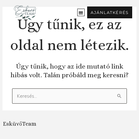
Ugrás
a
AJÁNLATKÉRÉS
tartalomra
Úgy tűnik, ez az
oldal nem létezik.
Úgy tűnik, hogy az ide mutató link
hibás volt. Talán próbáld meg keresni?
Keresés:
EsküvőTeam