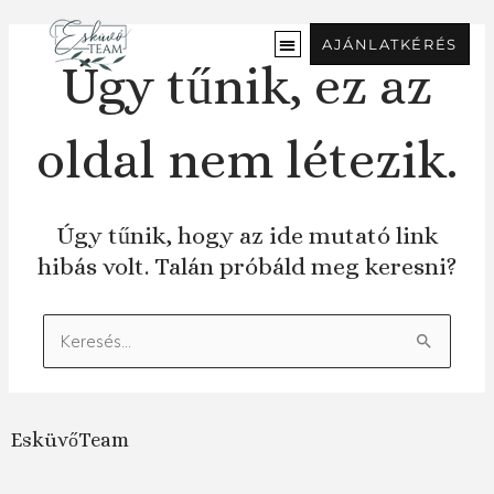
Ugrás
a
AJÁNLATKÉRÉS
tartalomra
Úgy tűnik, ez az
oldal nem létezik.
Úgy tűnik, hogy az ide mutató link
hibás volt. Talán próbáld meg keresni?
Keresés:
EsküvőTeam