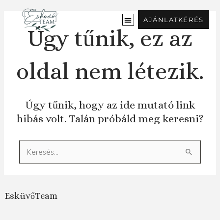
Ugrás
a
AJÁNLATKÉRÉS
tartalomra
Úgy tűnik, ez az
oldal nem létezik.
Úgy tűnik, hogy az ide mutató link
hibás volt. Talán próbáld meg keresni?
Keresés:
EsküvőTeam