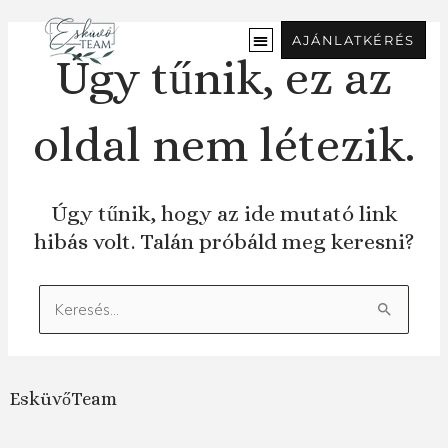
Ugrás
a
AJÁNLATKÉRÉS
tartalomra
Úgy tűnik, ez az
oldal nem létezik.
Úgy tűnik, hogy az ide mutató link
hibás volt. Talán próbáld meg keresni?
Keresés:
EsküvőTeam