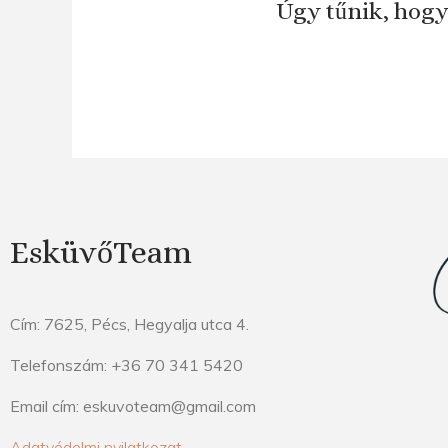
Úgy tűnik, hogy
EsküvőTeam
Cím: 7625, Pécs, Hegyalja utca 4.
Telefonszám: +36 70 341 5420
Email cím: eskuvoteam@gmail.com
Adatvédelmi nyilatkozat