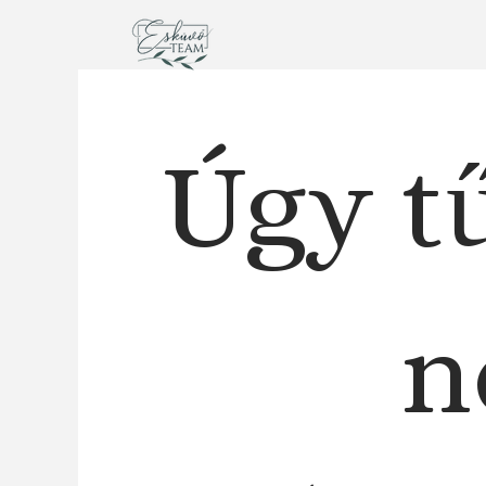
Ugrás
a
tartalomra
Úgy tű
n