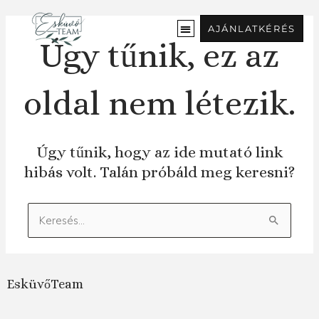
Ugrás
a
AJÁNLATKÉRÉS
tartalomra
Úgy tűnik, ez az
oldal nem létezik.
Úgy tűnik, hogy az ide mutató link
hibás volt. Talán próbáld meg keresni?
Keresés:
EsküvőTeam