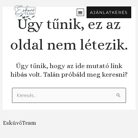
Ugrás
a
AJÁNLATKÉRÉS
tartalomra
Úgy tűnik, ez az
oldal nem létezik.
Úgy tűnik, hogy az ide mutató link
hibás volt. Talán próbáld meg keresni?
Keresés:
EsküvőTeam