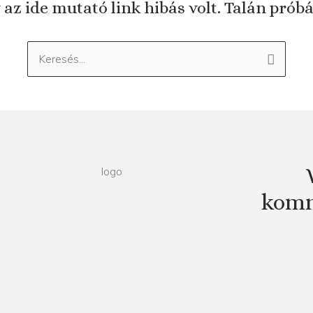
 az ide mutató link hibás volt. Talán prób
Keresés:
komm