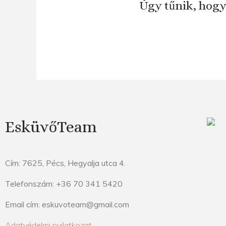
Úgy tűnik, hogy
EsküvőTeam
Cím: 7625, Pécs, Hegyalja utca 4.
Telefonszám: +36 70 341 5420
Email cím: eskuvoteam@gmail.com
Adatvédelmi nyilatkozat