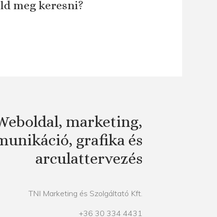
áld meg keresni?
Weboldal, marketing,
unikáció, grafika és
arculattervezés
TNI Marketing és Szolgáltató Kft.
+36 30 334 4431