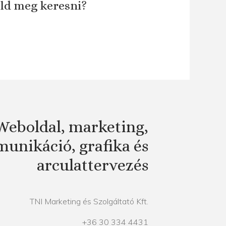
áld meg keresni?
Weboldal, marketing,
unikáció, grafika és
arculattervezés
TNI Marketing és Szolgáltató Kft.
+36 30 334 4431