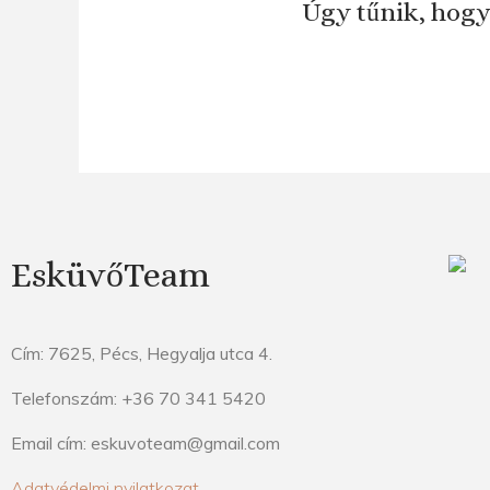
Úgy tűnik, hogy
EsküvőTeam
Cím: 7625, Pécs, Hegyalja utca 4.
Telefonszám: +36 70 341 5420
Email cím: eskuvoteam@gmail.com
Adatvédelmi nyilatkozat