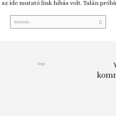
 az ide mutató link hibás volt. Talán prób
Keresés:
komm