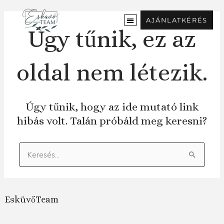
Ugrás
a
AJÁNLATKÉRÉS
tartalomra
Úgy tűnik, ez az
oldal nem létezik.
Úgy tűnik, hogy az ide mutató link
hibás volt. Talán próbáld meg keresni?
Keresés:
EsküvőTeam