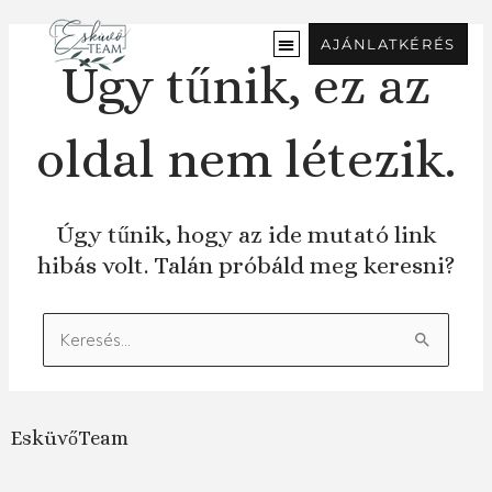
Ugrás
a
AJÁNLATKÉRÉS
tartalomra
Úgy tűnik, ez az
oldal nem létezik.
Úgy tűnik, hogy az ide mutató link
hibás volt. Talán próbáld meg keresni?
Keresés:
EsküvőTeam