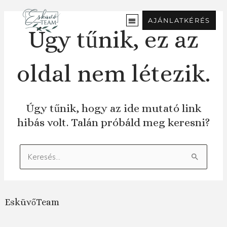
Ugrás
a
AJÁNLATKÉRÉS
tartalomra
Úgy tűnik, ez az
oldal nem létezik.
Úgy tűnik, hogy az ide mutató link
hibás volt. Talán próbáld meg keresni?
Keresés:
EsküvőTeam