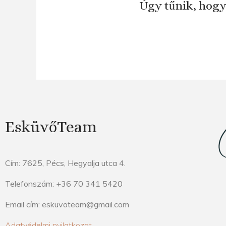
Úgy tűnik, hogy
EsküvőTeam
Cím: 7625, Pécs, Hegyalja utca 4.
Telefonszám: +36 70 341 5420
Email cím: eskuvoteam@gmail.com
Adatvédelmi nyilatkozat