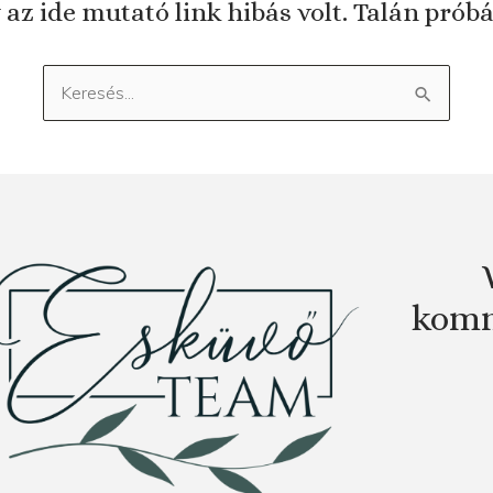
 az ide mutató link hibás volt. Talán prób
Keresés:
komm