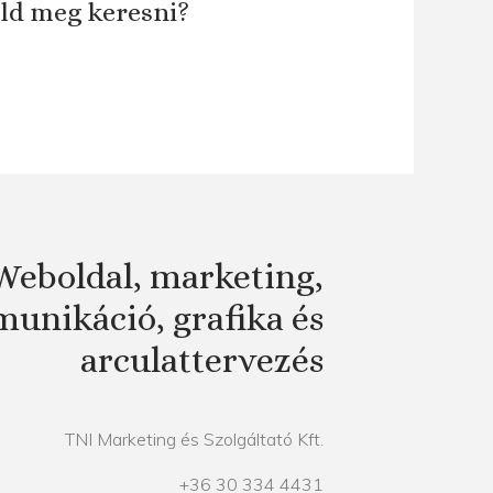
áld meg keresni?
Weboldal, marketing,
unikáció, grafika és
arculattervezés
TNI Marketing és Szolgáltató Kft.
+36 30 334 4431