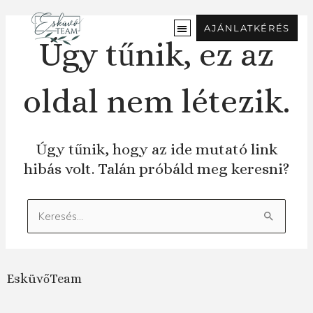
Ugrás
a
AJÁNLATKÉRÉS
tartalomra
Úgy tűnik, ez az
oldal nem létezik.
Úgy tűnik, hogy az ide mutató link
hibás volt. Talán próbáld meg keresni?
Keresés:
EsküvőTeam