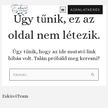
Ugrás
a
AJÁNLATKÉRÉS
tartalomra
Úgy tűnik, ez az
oldal nem létezik.
Úgy tűnik, hogy az ide mutató link
hibás volt. Talán próbáld meg keresni?
Keresés:
EsküvőTeam