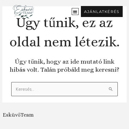
Ugrás
a
AJÁNLATKÉRÉS
tartalomra
Úgy tűnik, ez az
oldal nem létezik.
Úgy tűnik, hogy az ide mutató link
hibás volt. Talán próbáld meg keresni?
Keresés:
EsküvőTeam