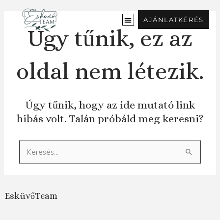
Ugrás
a
AJÁNLATKÉRÉS
tartalomra
Úgy tűnik, ez az
oldal nem létezik.
Úgy tűnik, hogy az ide mutató link
hibás volt. Talán próbáld meg keresni?
Keresés:
EsküvőTeam