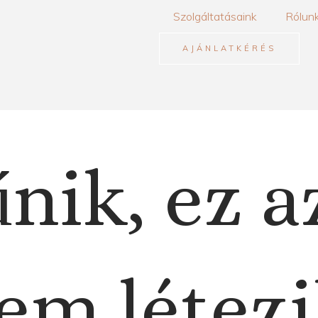
Szolgáltatásaink
Rólun
AJÁNLATKÉRÉS
nik, ez a
em létezi