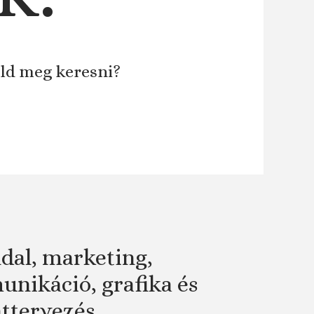
áld meg keresni?
dal, marketing,
nikáció, grafika és
attervezés