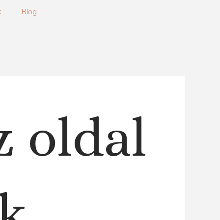
k
Blog
z oldal
k.