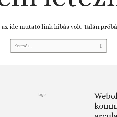
 az ide mutató link hibás volt. Talán prób
Keresés:
Webol
kommu
arcul