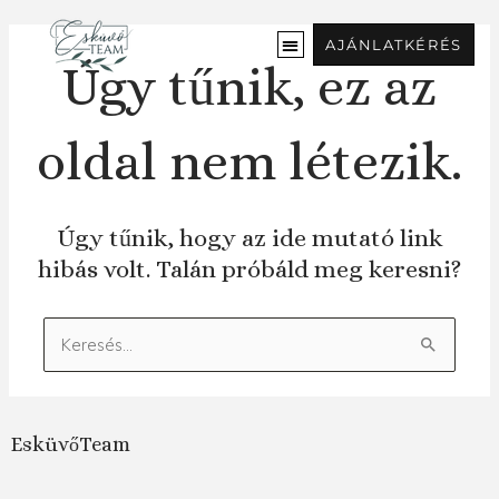
Ugrás
a
AJÁNLATKÉRÉS
tartalomra
Úgy tűnik, ez az
oldal nem létezik.
Úgy tűnik, hogy az ide mutató link
hibás volt. Talán próbáld meg keresni?
Keresés:
EsküvőTeam