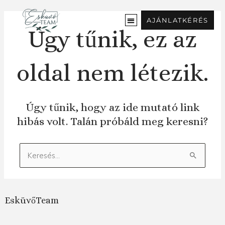
Ugrás
a
AJÁNLATKÉRÉS
tartalomra
Úgy tűnik, ez az
oldal nem létezik.
Úgy tűnik, hogy az ide mutató link
hibás volt. Talán próbáld meg keresni?
Keresés:
EsküvőTeam