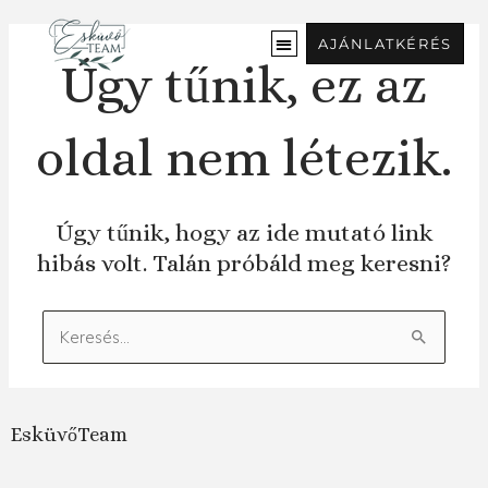
Ugrás
a
AJÁNLATKÉRÉS
tartalomra
Úgy tűnik, ez az
oldal nem létezik.
Úgy tűnik, hogy az ide mutató link
hibás volt. Talán próbáld meg keresni?
Keresés:
EsküvőTeam