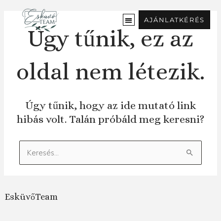
Ugrás
a
AJÁNLATKÉRÉS
tartalomra
Úgy tűnik, ez az
oldal nem létezik.
Úgy tűnik, hogy az ide mutató link
hibás volt. Talán próbáld meg keresni?
Keresés:
EsküvőTeam