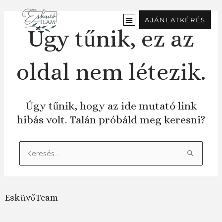
Ugrás
a
AJÁNLATKÉRÉS
tartalomra
Úgy tűnik, ez az
oldal nem létezik.
Úgy tűnik, hogy az ide mutató link
hibás volt. Talán próbáld meg keresni?
Keresés:
EsküvőTeam