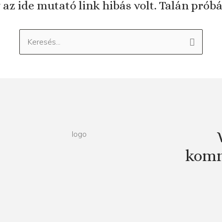
 az ide mutató link hibás volt. Talán prób
Keresés:
komm